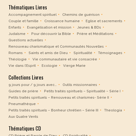
Thématiques Livres
Accompagnement spirituel
Chemins de guérison
Couple et famille
Croissance humaine
Eglise et sacrements
Enfants
Evangélisation et mission
Jeunes & BDs
Judaïsme
Pour découvrir la Bible
Prière et Méditations
Questions actuelles
Renouveau charismatique et Communautés Nouvelles
Romans
Saints et amis de Dieu
Spiritualité
Témoignages
Théologie
Vie communautaire et vie consacrée
Vie dans l’Esprit
Ecologie
Vierge Marie
Collections Livres
9 jours pour / 9 jours avec…
Outils missionnaires
Guides de prière
Petits traités spirituels – Spiritualité – Série I
Petits traités spirituels – Renouveau et charismes- Série II
Pneumathèque
Petits traités spirituels – Bonheur chrétien – Série III
Theologia
Aux Quatre Vents
Thématiques CD
CD Prière et Parole de Dieu
CD Spiritualité