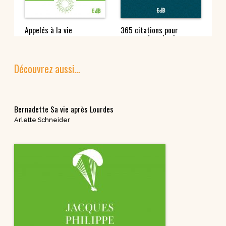
Appelés à la vie
365 citations pour
La 
avancer dans la vie
de 
spirituelle
20
Découvrez aussi…
Bernadette Sa vie après Lourdes
Arlette Schneider