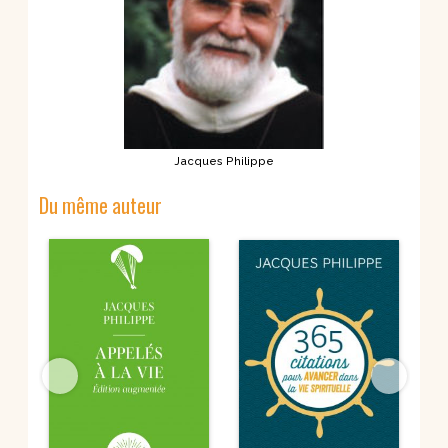
Jacques Philippe
Du même auteur
et