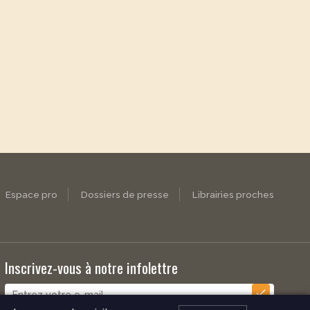
Espace pro
Dossiers de presse
Librairies proches
Inscrivez-vous à notre infolettre
check