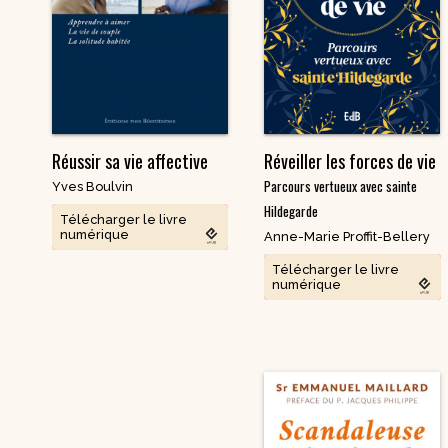
Nouvelles
Saints et amis de Dieu
Spiritualité
Témoignages
Théologie
Vie communautaire et
Vie dans l’Espr
vie consacrée
Ecologie
Vierge Marie
Réussir sa vie affective
Réveiller les forces de vie
Parcours vertueux avec sainte
Yves Boulvin
Hildegarde
Télécharger le livre
numérique
Anne-Marie Proffit-Bellery
Télécharger le livre
numérique