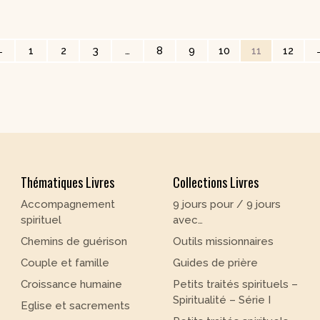
←
1
2
3
…
8
9
10
11
12
Thématiques Livres
Collections Livres
Accompagnement
9 jours pour / 9 jours
spirituel
avec…
Chemins de guérison
Outils missionnaires
Couple et famille
Guides de prière
Croissance humaine
Petits traités spirituels –
Spiritualité – Série I
Eglise et sacrements