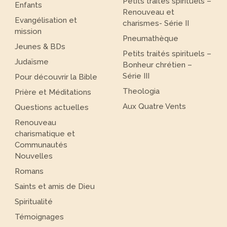
Petits traités spirituels –
Enfants
Renouveau et
Evangélisation et
charismes- Série II
mission
Pneumathèque
Jeunes & BDs
Petits traités spirituels –
Judaïsme
Bonheur chrétien –
Série III
Pour découvrir la Bible
Theologia
Prière et Méditations
Aux Quatre Vents
Questions actuelles
Renouveau
charismatique et
Communautés
Nouvelles
Romans
Saints et amis de Dieu
Spiritualité
Témoignages