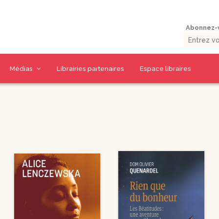
Abonnez-v
Médias
Librairies partenaires
Espace libraires
Vidéos d’auteurs
Collections livres
Thématiques CD
La presse en parle
9 jours pour / 9 jours
CD Prière et Parole
uérison
avec…
de Dieu
umaine
Outils missionnaires
CD Spiritualité
Petits traités
CD Eglise et
spirituels –
Sacrements
Spiritualité – Série I
CD Charismes et vie
 la Bible
Petits traités
dans l’esprit
spirituels –
uelles
Renouveau et
CD Marie
charismes- Série II
CD Saints et amis de
Petits traités
Dieu