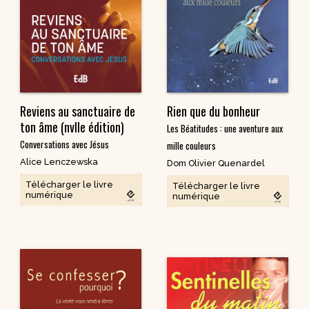
spirituels – Bonheur
chrétien – Série III
CD Croissance
humaine
Pneumathèque
CD Couples, familles,
Theologia
célibat
it
Aux Quatre Vents
CD Témoignages
CD Mission et
Reviens au sanctuaire de
Rien que du bonheur
évangélisation
ton âme (nvlle édition)
Les Béatitudes : une aventure aux
CD Judaïsme
Conversations avec Jésus
mille couleurs
Alice Lenczewska
Dom Olivier Quenardel
Télécharger le livre
Télécharger le livre
numérique
numérique