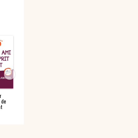
r
9 jours pour…
Deux poumons,
Le regard de
 de
Devenir ami de
une seule
Miséricorde
nt
l’Esprit Saint –
respiration
CD / Livre audio