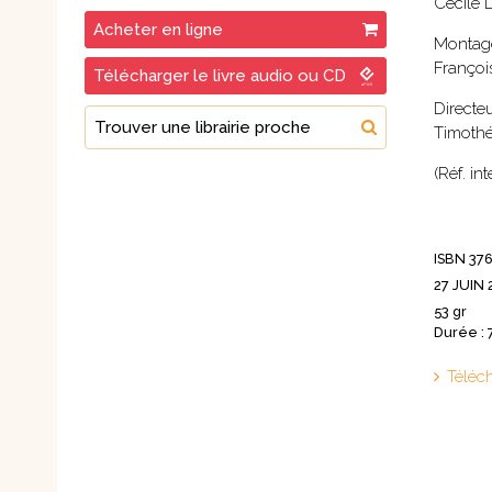
Cécile 
Acheter en ligne
Montage
Françoi
Télécharger le livre audio ou CD
Directeu
Trouver une librairie proche
Timothé
(Réf. i
ISBN 37
27 JUIN 
53 gr
Durée : 
Téléc