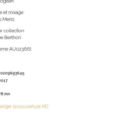
Logeart
 et mixage
s Merlo
r collection
e Berthon
nterne AU02366)
60209693645
2017
78 mn
harger la couverture HD