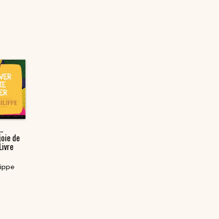
…
joie de
Livre
lippe