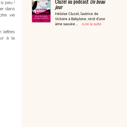
Cluzel au podcast
Un beau
si peu !
jour
DVD Documentaires
ter dans
/ Enseignements
Héloïse Cluzel, l’autrice de
otre vie
Victoire à Babylone, récit d’une
âme sauvée …
Lire la suite
 lettres
ur à la