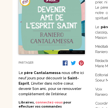
prier, 
Nouvelles
Le père
Saints et amis de Dieu
Spiritualité
notre c
Témoignages
Théologie
spirituel
Vie communautaire et
Vie dans l’Espr
vie consacrée
Le
pèr
Ecologie
Vierge Marie
classiq
Maison p
Méditat
Raniero
Rédacti
PARTAGER
Marie M
Le
père Cantalamessa
nous offre ici
Editori
neuf jours pour découvrir le
Saint-
Soeur M
Esprit
, L’inviter dans notre cœur,
devenir Son ami… pour se renouveler
Voix
complètement de l’intérieur.
Raniero
Libraires,
connectez-vous
pour
Coordin
effectuer vos commandes