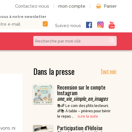
Contactez-nous
|
mon compte
|
Panier
ous à notre newsletter
check
Suivez-nous
search
CD & DVD | Béatitudes
Autres formats
Productions
Dans la presse
Tout voir
Livres numériques
Musique et Chants /
Livres audio
Béatitudes Musique
Recension sur le compte
Partitions de
CD pour prier
Instagram
musique
une_vie_simple_en_images
CD Histoire de
Vie pratique
France
📚🌈 Le coin des p’tits lecteurs
CD Petites
🌈📚 À table – prières pour bénir
Conférences
le repas …
Lire la suite
Spirituelles
Participation d’Héloïse
CD Parcours
uvons ni
Spirituels