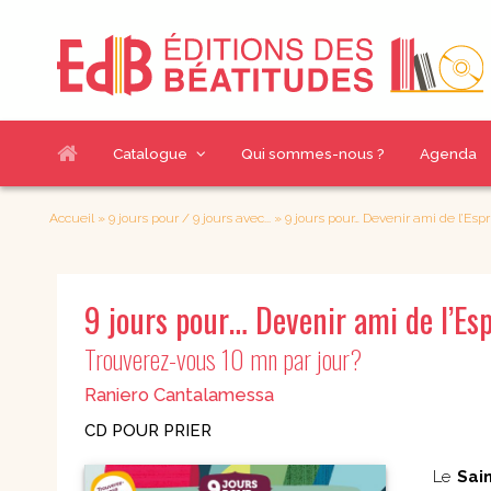
Catalogue
Qui sommes-nous ?
Agenda
Nos sélections
Thématiques livres
Accueil
»
9 jours pour / 9 jours avec...
»
9 jours pour… Devenir ami de l’Espr
Nouveautés
Accompagnement
Chemins de g
spirituel
À paraître
9 jours pour… Devenir ami de l’Esp
Couple et famille
Croissance h
Meilleures ventes
Eglise et sacrements
Enfants
Trouverez-vous 10 mn par jour?
Evangélisation et
Index des auteurs
Jeunes & BD
mission
Raniero Cantalamessa
Notre catalogue
Judaïsme
Pour découvrir
en PDF
CD POUR PRIER
Prière et Méditations
Questions act
Renouveau
charismatique et
Le
Sain
Romans
Communautés