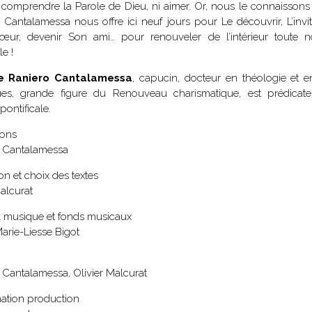
ni comprendre la Parole de Dieu, ni aimer. Or, nous le connaissons 
spirituels – Bonheur
chrétien – Série III
CD Croissance
 Cantalamessa nous offre ici neuf jours pour Le découvrir, L’invi
humaine
œur, devenir Son ami… pour renouveler de l’intérieur toute n
Pneumathèque
CD Couples, familles,
le !
Theologia
célibat
it
e Raniero Cantalamessa
, capucin, docteur en théologie et en
Aux Quatre Vents
CD Témoignages
ues, grande figure du Renouveau charismatique, est prédicate
CD Mission et
ontificale.
évangélisation
CD Judaïsme
ions
 Cantalamessa
on et choix des textes
alcurat
al musique et fonds musicaux
arie-Liesse Bigot
 Cantalamessa, Olivier Malcurat
ation production