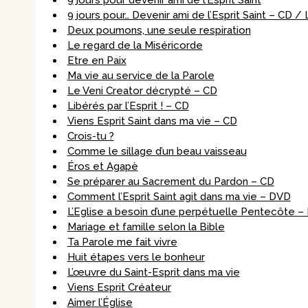
9 jours pour devenir ami de l’Esprit Saint
9 jours pour… Devenir ami de l’Esprit Saint – CD / 
Deux poumons, une seule respiration
Le regard de la Miséricorde
Etre en Paix
Ma vie au service de la Parole
Le Veni Creator décrypté – CD
Libérés par l’Esprit ! – CD
Viens Esprit Saint dans ma vie – CD
Crois-tu ?
Comme le sillage d’un beau vaisseau
Éros et Agapè
Se préparer au Sacrement du Pardon – CD
Comment l’Esprit Saint agit dans ma vie – DVD
L’Eglise a besoin d’une perpétuelle Pentecôte –
Mariage et famille selon la Bible
Ta Parole me fait vivre
Huit étapes vers le bonheur
L’œuvre du Saint-Esprit dans ma vie
Viens Esprit Créateur
Aimer l’Église